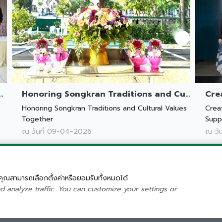
g Communities Through Opportunity and Technology
Honoring Songkran Traditions and Cultural Values Together
Honoring Songkran Traditions and Cultural Values
Crea
Together
Supp
ณ วันที่ 09-04-2026
ณ วั
IPD Packagi
678 SOI NAWA
ิ คุณสามารถเลือกตั้งค่าหรือยอมรับทั้งหมดได้
10230, THAIL
analyze traffic. You can customize your settings or
Follow Us
© 2026 WWW.IPD