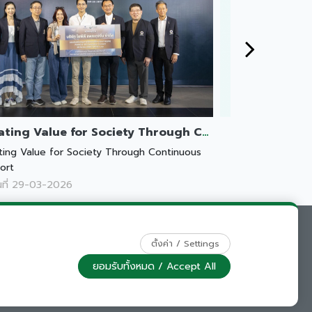
Creating Value for Society Through Continuous Support
ting Value for Society Through Continuous
Building a Bette
ort
นที่ 29-03-2026
ณ วันที่ 25-12-2
ng Company Limited
MIN 135, NAWAMIN ROAD, BEUNG-KUM, BANGKOK
ตั้งค่า / Settings
AND
ยอมรับทั้งหมด / Accept All
-PACKAGING.COM ALL RIGHT RESERVED